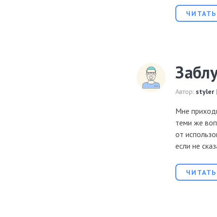
ЧИТАТЬ
Забл
Автор:
styler
Мне приходи
теми же во
от использо
если не ска
ЧИТАТЬ