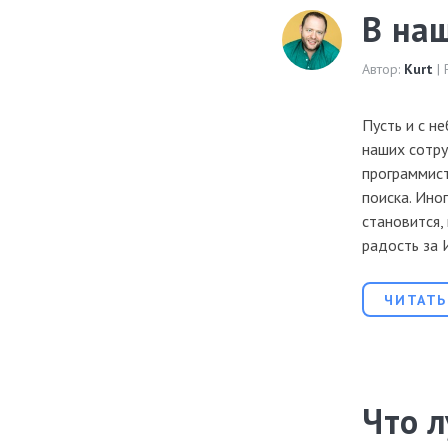
В на
Автор:
Kurt
| 
Пусть и с н
наших сотру
программис
поиска. Ино
становится,
радость за 
ЧИТАТЬ
Что л