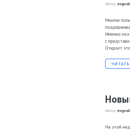
Автор:
evgvol
Многие пол
поддерживае
Именно поэт
с представи
Откроет это
ЧИТАТЬ
Новы
Автор:
evgvol
На этой нед