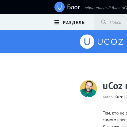
официальный блог uC
РАЗДЕЛЫ
uCoz
Автор:
Kurt
| 
Тем, кто не
самого прес
Как заявляю