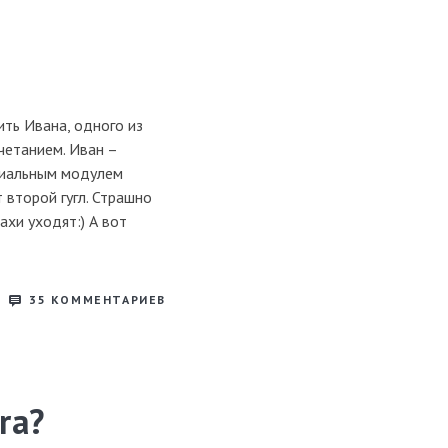
ить Ивана, одного из
четанием. Иван –
виальным модулем
 второй гугл. Страшно
ахи уходят:) А вот
35
КОММЕНТАРИЕВ
ra?