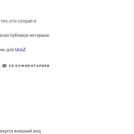
тех, кто создал и
ески публикуя интервью
оны для
UcoZ
.
38
КОММЕНТАРИЕВ
вергся внешний вид.