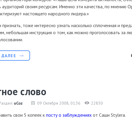
 аудиторий своим ресурсам. Именно эти качества, по мнению 
актеризуют настоящего народного лидера.»
 признать, тоже интересно узнать насколько сплоченная и преда
тим, небольшая инструкция о том, как можно проголосовать за л
олосовании.
 ДАЛЕЕ
тное слово
Раздел:
uCoz
09 Октября 2008
, 01:36
22830
авить свои 5 копеек к
посту о заблуждениях
от Саши Stylera.