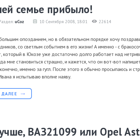
шей семье прибыло!
Раздел:
uCoz
10 Сентября 2008
, 18:01
22614
ебольшим опозданием, но в обязательном порядке хочу поздрав
дников, со светлым событием в его жизни! А именно - с бракосо
т, который в Юкозе уже достаточно долго работает над нетри
гда мне становиться страшно, и кажется, что он вот-вот напишет
 конечно, именно за гугл. После этого я обычно просыпаюсь и стр
Ивана я испытываю вполне наяву.
 ДАЛЕЕ
учше, ВАЗ21099 или Opel Ast