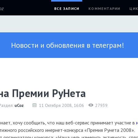
oz
ВСЕ ЗАПИСИ
КОММЕНТАРИИ
ЦИК
Новости и обновления в телеграм!
 на Премии РуНета
Раздел:
uCoz
11 Октября 2008
, 16:06
27939
 знает, хочу сообщить, что наш веб-сервис принимает участие в
тижного российского инернет-конкурса «Премия Рунета 2008».
т организаторы конкурса: «Наша цель измерить активность, спл