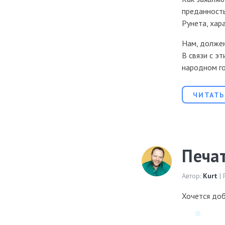
преданность
Рунета, хар
Нам, должен
В связи с э
народном г
ЧИТАТЬ
Печа
Автор:
Kurt
| 
Хочется доб