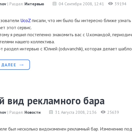
nov
| Раздел:
Интервью
04 Сентября 2008
, 12:41
39194
ьзователи
UcoZ
писали, что им было бы интересно ближе узнать 
т этот сервис.
ому я решил постепенно знакомить вас с U.командой, периодич
телями нашего коллектива.
т раздел интервью с Юлией (oduvanchik), которая делает шабл
 ДАЛЕЕ
й вид рекламного бара
nov
| Раздел:
Новости
31 Августа 2008
, 21:36
25639
еле был несколько видоизменен рекламный бар. Изменению под