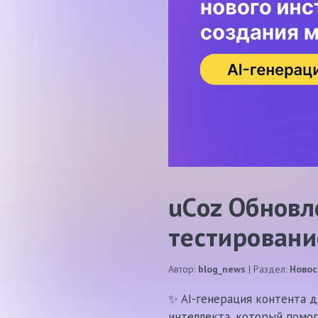
uCoz Обновл
тестировани
Автор:
blog_news
| Раздел:
Новос
✨ AI-генерация контента д
интеллекта, который помог