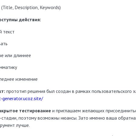
Title, Description, Keywords)
оступны действия:
й текст
вать
че или длиннее
амматику
леднее изменение
т:
прототип решения был создан в рамках пользовательского х
t-generator.ucoz.site/
акрытое тестирование
и приглашаем желающих присоединитьс
a-стадии, поэтому возможны нюансы. Зато именно ваша обратна
румент лучше.