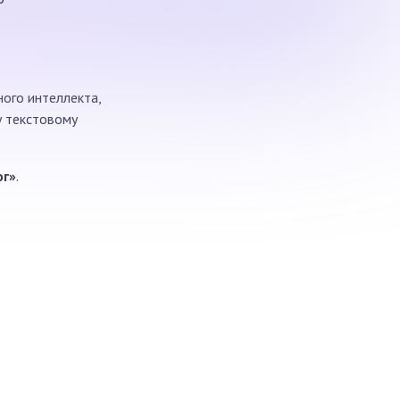
ного интеллекта,
у текстовому
ог»
.