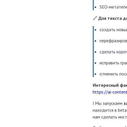
SEO-метатеги (
🔗
Для текста д
создать новы
перефразиро
сделать коро
исправить гр
отменить пос
Интересный фак
https://ai-conten
ℹ️ Мы запускаем
з
находится в bet
нам сделать инст