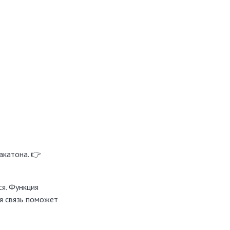
акатона. 👉
я. Функция
я связь поможет