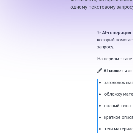
одному текстовому запросу
✨
AI-генерация
который помогае
запросу.
На первом этапе
🖋
AI может ав
заголовок ма
обложку мат
полный текст
краткое опис
теги материа