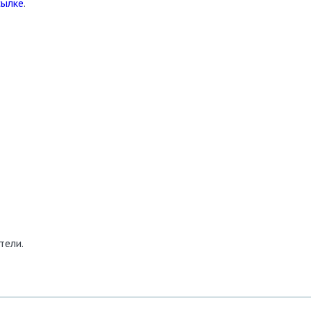
сылке
.
тели.