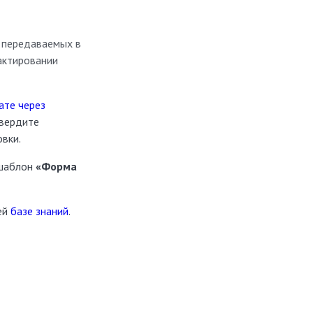
, передаваемых в
актировании
ате через
твердите
вки.
 шаблон
«Форма
ей
базе знаний
.