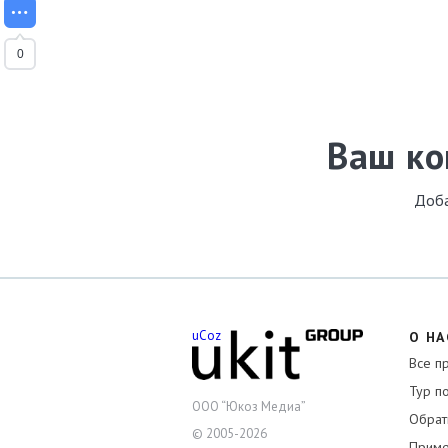
0
Ваш к
Доба
uCoz
О НА
Все п
Тур п
ООО “Юкоз Медиа”
Обрат
© 2005-2026
Приме