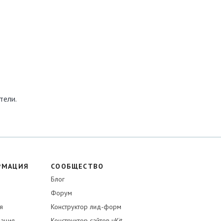
тели.
РМАЦИЯ
СООБЩЕСТВО
Блог
Форум
я
Конструктор лид-форм
ация
Конструктор сайтов uKit