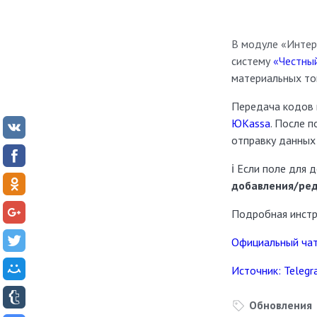
В модуле «Интер
систему
«Честны
материальных то
Передача кодов 
ЮKassa
. После 
отправку данных
ℹ️ Если поле для
добавления/ред
Подробная инстр
Официальный чат
Источник: Teleg
Обновления