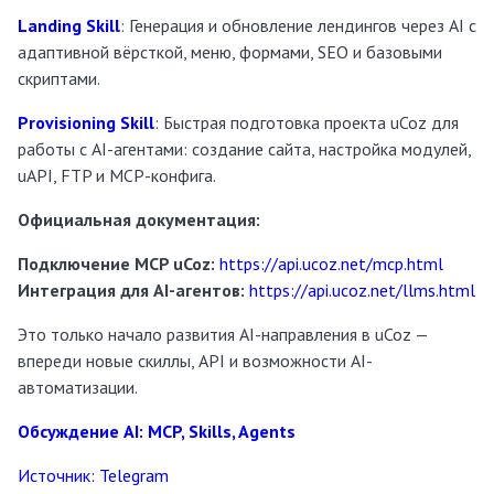
Landing Skill
: Генерация и обновление лендингов через AI с
адаптивной вёрсткой, меню, формами, SEO и базовыми
скриптами.
Provisioning Skill
: Быстрая подготовка проекта uCoz для
работы с AI-агентами: создание сайта, настройка модулей,
uAPI, FTP и MCP-конфига.
Официальная документация:
Подключение MCP uCoz:
https://api.ucoz.net/mcp.html
Интеграция для AI-агентов:
https://api.ucoz.net/llms.html
Это только начало развития AI-направления в uCoz —
впереди новые скиллы, API и возможности AI-
автоматизации.
Обсуждение AI: MCP, Skills, Agents
Источник: Telegram