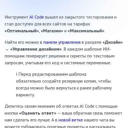
Инструмент
AI Code
вышел из закрытого тестирования и
стал доступен для всех сайтов на тарифах
«Оптимальный»
,
«Магазин»
и
«Максимальный»
.
Найти его можно в
панели управления
в разделе
«Дизайн»
→
«Управление дизайном»
. В каждом шаблоне ИИ-
помощник генерирует решения и скрипты по текстовым
запросам, учитывая его код и системные переменные.
ℹ️ Перед редактированием шаблона
обязательно создайте резервную копию, чтобы
всегда можно было вернуться к ранее рабочему
варианту.
Делитесь своим мнением об ответах AI Code с помощью
кнопки
«Оценить ответ»
— ваша обратная связь поможет
нам сделать его лучше. А в
новой ветке
нашего чата вы
можете публиковать полезные промпты и рассказывать