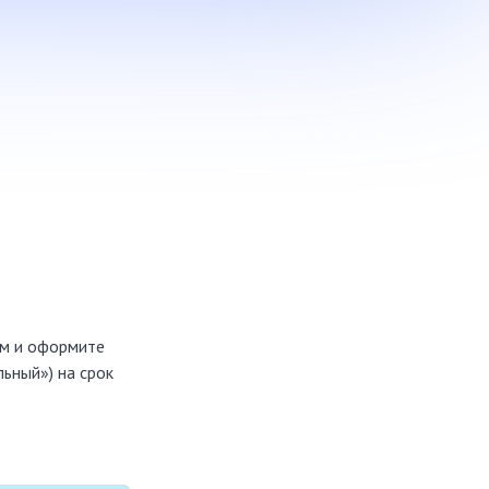
ом и оформите
ьный») на срок