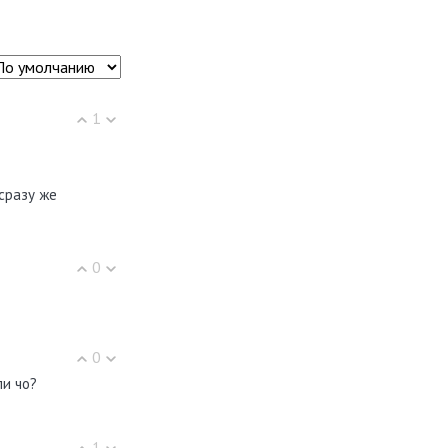
1
сразу же
0
0
ли чо?
1