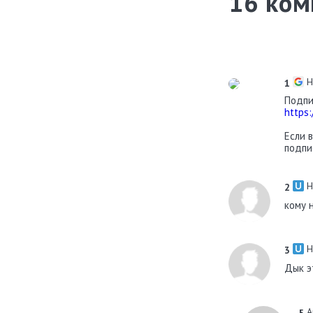
16
ком
Н
1
Подпи
https
Если 
подпи
Н
2
кому 
Н
3
Дык э
А
5