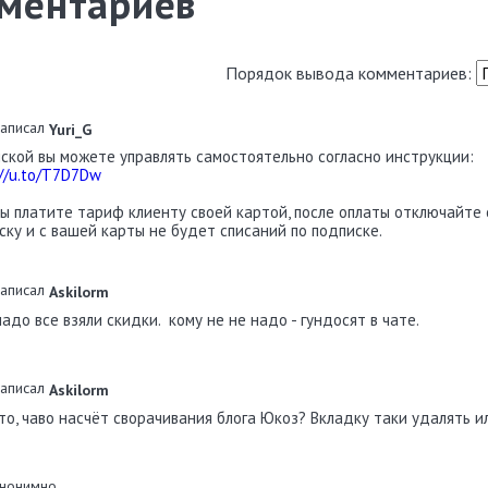
ментариев
Порядок вывода комментариев:
аписал
Yuri_G
ской вы можете управлять самостоятельно согласно инструкции:
://u.to/T7D7Dw
вы платите тариф клиенту своей картой, после оплаты отключайте 
ску и с вашей карты не будет списаний по подписке.
аписал
Askilorm
надо все взяли скидки. кому не не надо - гундосят в чате.
аписал
Askilorm
то, чаво насчёт сворачивания блога Юкоз? Вкладку таки удалять и
нонимно