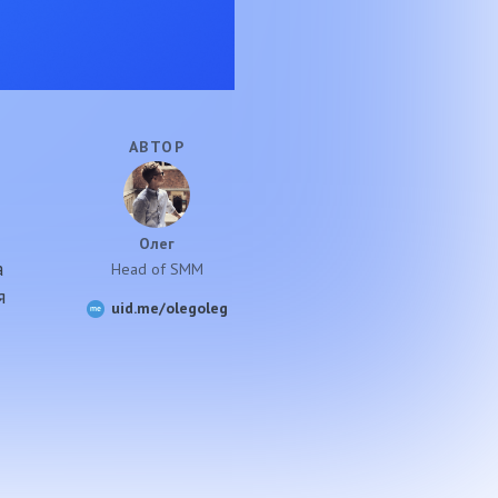
АВТОР
Олег
а
Head of SMM
я
uid.me/olegoleg