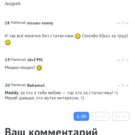
Андрей.
Написал
0
18
nissan-sunny
И так всё понятно без статистики
Спосибо Юкоз за труд!
Написал
0
19
skv1991
Мощно-мощно!
Написал
0
20
Bahamut
Meddy
, за что я тебя люблю — так это за статистику! =)
Меряй дальше, это жутко интересно. =)
1-20
21-40
41-56
Ваш комментарий