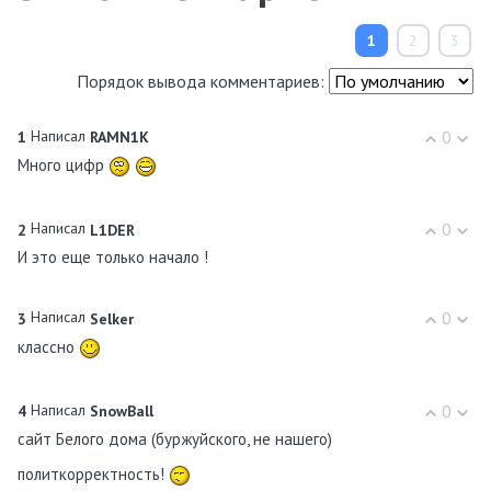
1
2
3
Порядок вывода комментариев:
Написал
0
1
RAMN1K
Много цифр
Написал
0
2
L1DER
И это еще только начало !
Написал
0
3
Selker
классно
Написал
0
4
SnowBall
сайт Белого дома (буржуйского, не нашего)
политкорректность!