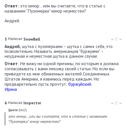
Ответ
: это юмор... или вы считаете, что в статье с
названием "Пузомерки" юмор неуместен?
Андрей.
Написал
0
5
SnowBall
Андрей,
шутка с пузомерками – шутка с самих себя, что
позволительно. Называть американцев "буржуями" –
неудачная и неуместная шутка в данном случае.
Ответ
: Не вижу ни одной причины, по которым я должна
согласовывать с вами лексику своей статьи. Но если вы
приведете ко мне обиженных жителей Соединенных
Штатов Америки, я извинюсь перед каждым. Но
предварительно пусть прочтут:
буржуйский.
Ирина
Написал
0
6
Inspector
Quote
(
UcoZ
)
это юмор... или вы считаете, что в статье с названием
"Пузомерки" юмор неуместен?