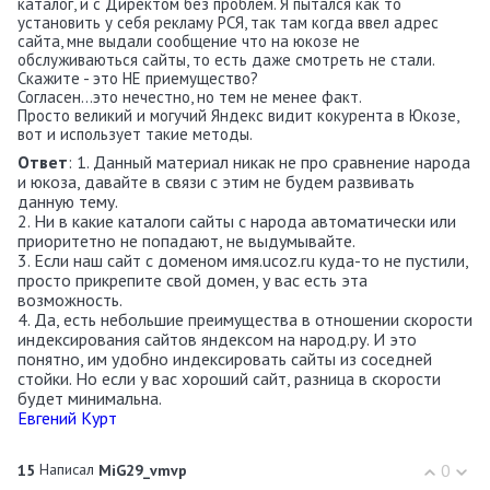
каталог, и с Директом без проблем. Я пытался как то
установить у себя рекламу РСЯ, так там когда ввел адрес
сайта, мне выдали сообщение что на юкозе не
обслуживаються сайты, то есть даже смотреть не стали.
Скажите - это НЕ приемущество?
Согласен...это нечестно, но тем не менее факт.
Просто великий и могучий Яндекс видит кокурента в Юкозе,
вот и использует такие методы.
Ответ
: 1. Данный материал никак не про сравнение народа
и юкоза, давайте в связи с этим не будем развивать
данную тему.
2. Ни в какие каталоги сайты с народа автоматически или
приоритетно не попадают, не выдумывайте.
3. Если наш сайт с доменом имя.ucoz.ru куда-то не пустили,
просто прикрепите свой домен, у вас есть эта
возможность.
4. Да, есть небольшие преимущества в отношении скорости
индексирования сайтов яндексом на народ.ру. И это
понятно, им удобно индексировать сайты из соседней
стойки. Но если у вас хороший сайт, разница в скорости
будет минимальна.
Евгений Курт
Написал
0
15
MiG29_vmvp