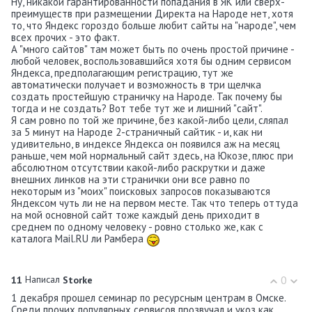
Ну, никакой гарантированности попадания в ЯК или сверх-
преимуществ при размещении Директа на Народе нет, хотя
то, что Яндекс гороздо больше любит сайты на "народе", чем
всех прочих - это факт.
А "много сайтов" там может быть по очень простой причине -
любой человек, воспользовавшийся хотя бы одним сервисом
Яндекса, предполагающим регистрацию, тут же
автоматически получает и возможность в три щелчка
создать простейшую страничку на Народе. Так почему бы
тогда и не создать? Вот тебе тут же и лишний "сайт".
Я сам ровно по той же причине, без какой-либо цели, сляпал
за 5 минут на Народе 2-страничный сайтик - и, как ни
удивительно, в индексе Яндекса он появился аж на месяц
раньше, чем мой нормальный cайт здесь, на Юкозе, плюс при
абсолютном отсутствии какой-либо раскрутки и даже
внешних линков на эти странички они все равно по
некоторым из "моих" поисковых запросов показываются
Яндексом чуть ли не на первом месте. Так что теперь оттуда
на мой основной сайт тоже каждый день приходит в
среднем по одному человеку - ровно столько же, как с
каталога Mail.RU ли Рамбера
Написал
0
11
Storke
1 декабря прошел семинар по ресурсным центрам в Омске.
Среди прочих популярных сервисов прозвучал и укоз как