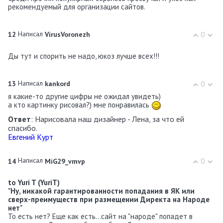
рекомендуемый для организации сайтов.
Написал
0
12
VirusVoronezh
Ды тут и спорить не надо, юкоз лучше всех!!!
Написал
0
13
kankord
я какие-то другие цифры не ожидал увидеть)
а кто картинку рисовал?) мне понравилась
Ответ
: Нарисовала наш дизайнер - Лена, за что ей
спасибо.
Евгений Курт
Написал
0
14
MiG29_vmvp
to Yuri T (YuriT)
"Ну, никакой гарантированности попадания в ЯК или
сверх-преимуществ при размещении Директа на Народе
нет"
То есть нет? Еще как есть...сайт на "народе" попадет в