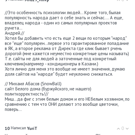
//Это особенность психологии людей... Кроме того, былая
популярность народа дает о себе знать и сейчас.... А еще,
владелец народа - один из самых популярных проектов
рунета...
Андрей.//
Хотел бы добавить что есть еще 2 вещи по которым "народ"
все "еще" популярен...первое это гарантированное попадание
в ЯК, а второе реклама от Директа где клик бывает рчень
дорогой (мне кажется неуместно конкретные цены называть)
Т.е. сайты не для людей а заточенные под конкретный
ключевик(например - кондиционеры в Казани.)
Хотя лично для меня это вообще не имеет значения, думаю
доля сайтов на "народе" будет неуклонно снижаться.
// Михаил Абасов (SnowBall)
сайт Белого дома (буржуйского, не нашего)
политкорректность!//
Миш...да фиг с этим белым домом и его НЕбелым хозяином, по
сравнению с тем что ОНИ делают это вообще цветочки,
поверь...
Написал
0
10
YuriT