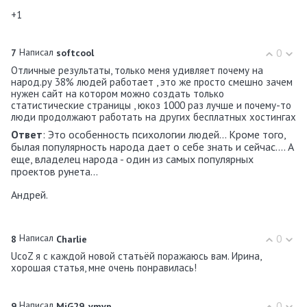
+1
Написал
0
7
softcool
Отличные результаты, только меня удивляет почему на
народ.ру 38% людей работает , это же просто смешно зачем
нужен сайт на котором можно создать только
статистические страницы , юкоз 1000 раз лучше и почему-то
люди продолжают работать на других бесплатных хостингах
Ответ
: Это особенность психологии людей... Кроме того,
былая популярность народа дает о себе знать и сейчас.... А
еще, владелец народа - один из самых популярных
проектов рунета...
Андрей.
Написал
0
8
Charlie
UcoZ я с каждой новой статьёй поражаюсь вам. Ирина,
хорошая статья, мне очень понравилась!
Написал
0
9
MiG29_vmvp