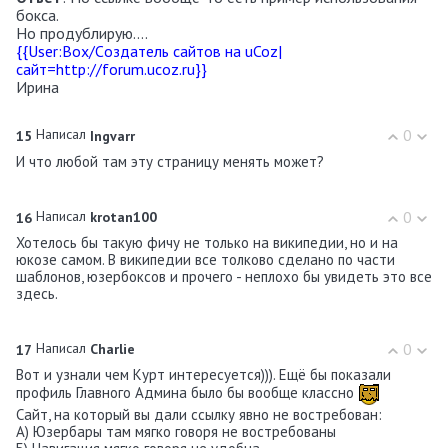
бокса.
Но продублирую....
{{User:Box/Cоздатель сайтов на uCoz|
сайт=http://forum.ucoz.ru}}
Ирина
Написал
0
15
Ingvarr
И что любой там эту страницу менять может?
Написал
0
16
krotan100
Хотелось бы такую фичу не только на википедии, но и на
юкозе самом. В википедии все толково сделано по части
шаблонов, юзербоксов и прочего - неплохо бы увидеть это все
здесь.
Написал
0
17
Charlie
Вот и узнали чем Курт интересуется))). Ещё бы показали
профиль Главного Админа было бы вообще классно
Сайт, на который вы дали ссылку явно не востребован:
А) Юзербары там мягко говоря не востребованы