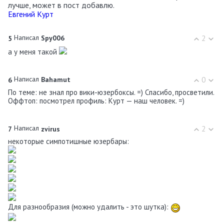
лучше, может в пост добавлю.
Евгений Курт
Написал
2
5
Spy006
а у меня такой
Написал
0
6
Bahamut
По теме: не знал про вики-юзербоксы. =) Спасибо, просветили.
Оффтоп: посмотрел профиль: Курт — наш человек. =)
Написал
2
7
zvirus
некоторые симпотишные юзербары:
Для разнообразия (можно удалить - это шутка):