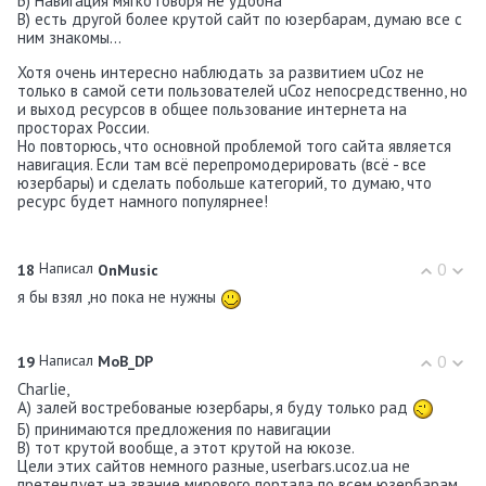
Б) Навигация мягко говоря не удобна
В) есть другой более крутой сайт по юзербарам, думаю все с
ним знакомы...
Хотя очень интересно наблюдать за развитием uCoz не
только в самой сети пользователей uCoz непосредственно, но
и выход ресурсов в общее пользование интернета на
просторах России.
Но повторюсь, что основной проблемой того сайта является
навигация. Если там всё перепромодерировать (всё - все
юзербары) и сделать побольше категорий, то думаю, что
ресурс будет намного популярнее!
Написал
0
18
OnMusic
я бы взял ,но пока не нужны
Написал
0
19
MoB_DP
Charlie,
А) залей востребованые юзербары, я буду только рад
Б) принимаются предложения по навигации
В) тот крутой вообще, а этот крутой на юкозе.
Цели этих сайтов немного разные, userbars.ucoz.ua не
претендует на звание мирового портала по всем юзербарам.