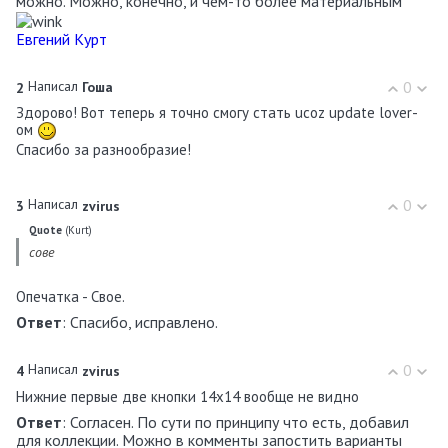
можно. Можно, конечно, и чем-то более материальным
Евгений Курт
Написал
0
2
Гоша
Здорово! Вот теперь я точно смогу стать ucoz update lover-
ом
Спасибо за разнообразие!
Написал
0
3
zvirus
Quote
(
Kurt
)
сове
Опечатка - Свое.
Ответ
: Спасибо, исправлено.
Написал
0
4
zvirus
Нижние первые две кнопки 14x14 вообще не видно
Ответ
: Согласен. По сути по принципу что есть, добавил
для коллекции. Можно в комменты запостить варианты