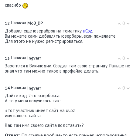
спасибо
Написал
0
12
MoB_DP
Добавил еще юзерабров на тематику
uCoz
.
Вы можете сами добавлять юзербары, если пожелаете.
Для этого не нужно регистрироваться.
Написал
0
13
Ingvarr
Зарегился в Википедии. Создал там свою страницу. Раньше не
знал что там можно такое в профайле делать.
Написал
0
14
Ingvarr
Дайте код 2-го юзербокса.
А то у меня получилось так:
Этот участник имеет сайт на uCoz
имя вашего сайта
Rак там имя своего сайта подставить?
Ответ
: По ссылке вообще-то есть пример использования