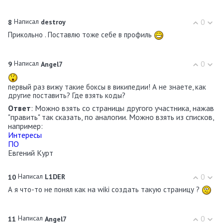
Написал
0
8
destroy
Прикольно . Поставлю тоже себе в профиль
Написал
0
9
Angel7
первый раз вижу такие боксы в википедии! А не знаете, как
другие поставить? Где взять коды?
Ответ
: Можно взять со страницы другого участника, нажав
"править" так сказать, по аналогии. Можно взять из списков,
например:
Интересы
ПО
Евгений Курт
Написал
0
10
L1DER
А я что-то не понял как на wiki создать такую страницу ?
Написал
0
11
Angel7