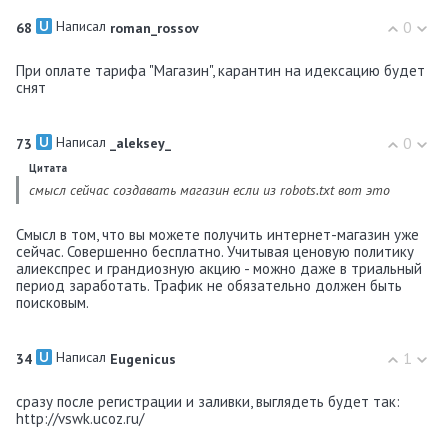
Написал
0
68
roman_rossov
При оплате тарифа "Магазин", карантин на идексацию будет
снят
Написал
0
73
_aleksey_
Цитата
смысл сейчас создавать магазин если из robots.txt вот это
Смысл в том, что вы можете получить интернет-магазин уже
сейчас. Совершенно бесплатно. Учитывая ценовую политику
алиекспрес и грандиозную акцию - можно даже в триальный
период заработать. Трафик не обязательно должен быть
поисковым.
Написал
1
34
Eugenicus
сразу после регистрации и заливки, выглядеть будет так:
http://vswk.ucoz.ru/