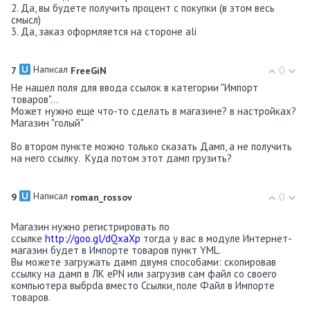
2. Да, вы будете получить процент с покупки (в этом весь
смысл)
3. Да, заказ оформляется на стороне ali
Написал
0
7
FreeGiN
Не нашел поля для ввода ссылок в категории "Импорт
товаров"...
Может нужно еще что-то сделать в магазине? в настройках?
Магазин "голый"
Во втором пункте можно только сказать Дамп, а не получить
на него ссылку. Куда потом этот дамп грузить?
Написал
0
9
roman_rossov
Магазин нужно регистрировать по
ссылке
http://goo.gl/dQxaXp
тогда у вас в модуле Интернет-
магазин будет в Импорте товаров пункт YML.
Вы можете загружать дамп двумя способами: скопировав
ссылку на дамп в ЛК ePN или загрузив сам файл со своего
компьютера выбрdа вместо Ссылки, поле Файл в Импорте
товаров.