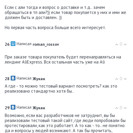
Если с али тогда и вопрос о доставке и т.д.. зачем
обращаться в тп али?)) если товар покупается у них и ими же
должен быть и доставлен.. ))
Но первая часть вопроса больше всего интересует.
Написал
0
26
roman_rossov
При заказе товара покупатель будет перенаправляться на
лендинг AliExpress. Вся остальная часть уже на Ali
Написал
0
28
Жукан
А где - то можно тестовый вариант посмотреть? как это
реализовано стандартно хотя бы..
Написал
0
29
Жукан
Возможно, если вас разработчиков не затруднит, вы бы
реализовали тестовый такой сайт, где люди попробовали бы
протестировали, как это работает. А то как - то.. не понятно
да и вопросы у людей возникают. А так бы прочитать,