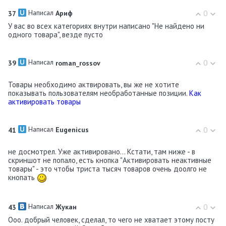
Написал
0
37
Ариф
У вас во всех категориях внутри написано "Не найдено ни
одного товара", везде пусто
Написал
0
39
roman_rossov
Товары необходимо актвировать, вы же не хотите
показывать пользователям необработанные позиции.
Как
активировать товары
Написал
0
41
Eugenicus
не досмотрел. Уже активировано... Кстати, там ниже - в
скриншот не попало, есть кнопка "Активировать неактивные
товары" - это чтобы триста тысяч товаров очень доолго не
кнопать
Написал
0
43
Жукан
Ооо. добрый человек, сделал, то чего не хватает этому посту