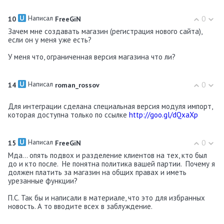
Написал
0
10
FreeGiN
Зачем мне создавать магазин (регистрация нового сайта),
если он у меня уже есть?
У меня что, ограниченная версия магазина что ли?
Написал
0
14
roman_rossov
Для интеграции сделана специальная версия модуля импорт,
которая доступна только по ссылке
http://goo.gl/dQxaXp
Написал
0
15
FreeGiN
Мда... опять подвох и разделение клиентов на тех, кто был
до и кто после. Не понятна политика вашей партии. Почему я
должен платить за магазин на общих правах и иметь
урезанные функции?
П.С. Так бы и написали в материале, что это для избранных
новость. А то вводите всех в заблуждение.