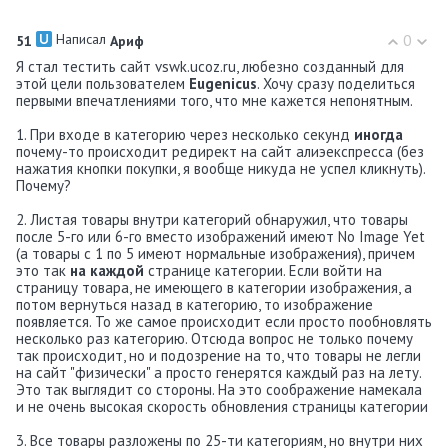
Написал
0
51
Ариф
Я стал тестить сайт vswk.ucoz.ru, любезно созданный для
этой цели пользователем
Eugenicus
. Хочу сразу поделиться
первыми впечатлениями того, что мне кажется непонятным.
1. При входе в категорию через несколько секунд
иногда
почему-то происходит редирект на сайт алиэекспресса (без
нажатия кнопки покупки, я вообще никуда не успел кликнуть).
Почему?
2. Листая товары внутри категорий обнаружил, что товары
после 5-го или 6-го вместо изображений имеют No Image Yet
(а товары с 1 по 5 имеют нормальные изображения), причем
это так
на каждой
странице категории. Если войти на
страницу товара, не имеющего в категории изображения, а
потом вернуться назад в категорию, то изображение
появляется. То же самое происходит если просто пообновлять
несколько раз категорию. Отсюда вопрос не только почему
так происходит, но и подозрение на то, что товары не легли
на сайт "физически" а просто генерятся каждый раз на лету.
Это так выглядит со стороны. На это соображение намекала
и не очень высокая скорость обновления страницы категории
3. Все товары разложены по 25-ти категориям, но внутри них