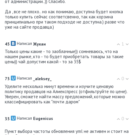
от администрации..)) Спасибо.
Да , все не плохо.. но как понимаю, доступна будет кнопка
только купить сейчас соответсвенно, так как корзина
принципиально при таком подходе не доступна.) разве что
уже на сайте продавца.)
Написал
1
45
Жукан
Только цены какие - то заоблачные)) сомневаюсь, что на
нашем рынке, кто - то будет приобретать товары за такие
цены)) чай допустим какой - то за 35$
Написал
0
75
_aleksey_
Уделите несколько минут времени и изучите ценовую
политику продавцов на Алиекспресс (отфильтруйте по цене).
Уверен, сможете найти массу предложений, которые можно
классифицировать как "почти даром"
Написал
0
35
Eugenicus
Пункт выбора частоты обновления yml не активен и стоит на