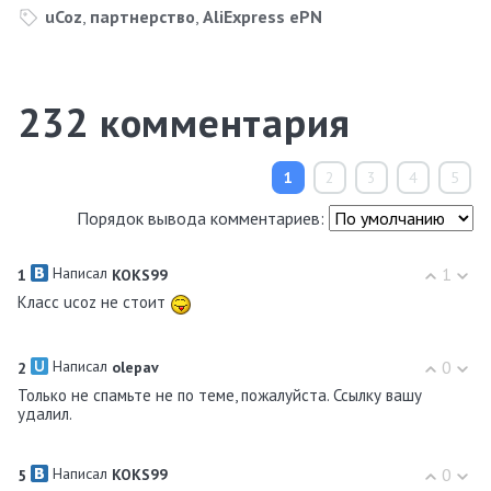
uCoz
,
партнерство
,
AliExpress ePN
232
комментария
1
2
3
4
5
Порядок вывода комментариев:
Написал
1
1
KOKS99
Класс ucoz не стоит
Написал
0
2
olepav
Только не спамьте не по теме, пожалуйста. Ссылку вашу
удалил.
Написал
0
5
KOKS99