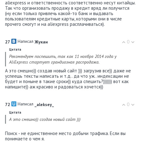
aliexpress и ответственность соответственно несут китайцы.
Так что организовать продажу в кредит вряд ли получится
(ну если только привлечь какой-то банк и выдавать
пользователям кредитные карты, которыми они в числе
прочего смогут и на aliexpress расплачиваться).
Написал
0
27
Жукан
Цитата
Рекомендуем поспешить, так как 11 ноября 2014 года у
AliExpress стартует грандиозная распродажа.
А это смешно)) создав новый сайт ))) загрузив все)) даже не
успеешь тексты написать и т.д.. да что уж.. индексации не
будет и поныне в такие сроки)) куда спешить?))))))) вот как
напишите)) аж красиво и радоваться хочется))
Написал
0
72
_aleksey_
Цитата
А это смешно)) создав новый сайт )))
Поиск - не единственное место добычи трафика. Если вы
понимаете о чем я.