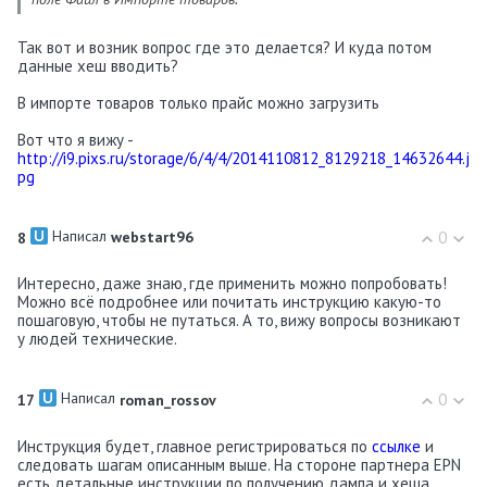
Так вот и возник вопрос где это делается? И куда потом
данные хеш вводить?
В импорте товаров только прайс можно загрузить
Вот что я вижу -
http://i9.pixs.ru/storage/6/4/4/2014110812_8129218_14632644.j
pg
Написал
0
8
webstart96
Интересно, даже знаю, где применить можно попробовать!
Можно всё подробнее или почитать инструкцию какую-то
пошаговую, чтобы не путаться. А то, вижу вопросы возникают
у людей технические.
Написал
0
17
roman_rossov
Инструкция будет, главное регистрироваться по
ссылке
и
следовать шагам описанным выше. На стороне партнера EPN
есть детальные инструкции по получению дампа и хеша