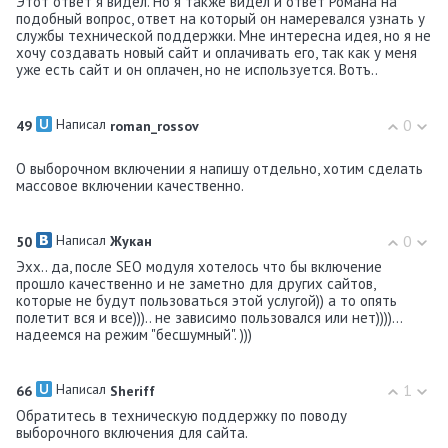
Этот ответ я видел. Но я также видел и ответ Романа на
подобный вопрос, ответ на который он намеревался узнать у
службы технической поддержки. Мне интересна идея, но я не
хочу создавать новый сайт и оплачивать его, так как у меня
уже есть сайт и он оплачен, но не используется. Вотъ..
Написал
0
49
roman_rossov
О выборочном включении я напишу отдельно, хотим сделать
массовое включении качественно.
Написал
0
50
Жукан
Эхх.. да, после SEO модуля хотелось что бы включение
прошло качественно и не заметно для других сайтов,
которые не будут пользоваться этой услугой)) а то опять
полетит вся и все))).. не зависимо пользовался или нет))))...
надеемся на режим "бесшумный". )))
Написал
1
66
Shеriff
Обратитесь в техническую поддержку по поводу
выборочного включения для сайта.