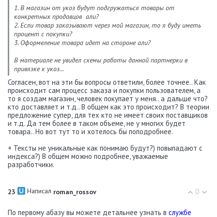
1. В магазин от укоз будут подгружаться товары от
конкретных продавцов али?
2. Если товар заказывают через мой магазин, то я буду иметь
процент с покупки?
3. Оформеление товара идет на стороне али?
В материале не увидел схемы работы данной партнерки в
привязке к укоз...
Согласен, вот на эти бы вопросы ответили, более точнее.. Как
происходит сам процесс заказа и покупки пользователем, а
то я создам магазин, человек покупает у меня.. а дальше что?
кто доставляет и т.д.. В общем как это происходит? В теории
предложение супер, для тех кто не имеет своих поставщиков
и т.д. Да тем более в таком объеме, не у многих будет
товара.. Но вот тут то и хотелось бы поподробнее.
+ Тексты не уникальные как понимаю будут?) повыпадают с
индекса?) В общем можно подробнее, уважаемые
разработчики.
Написал
0
23
roman_rossov
По первому абазу вы можете детальнее узнать в
службе