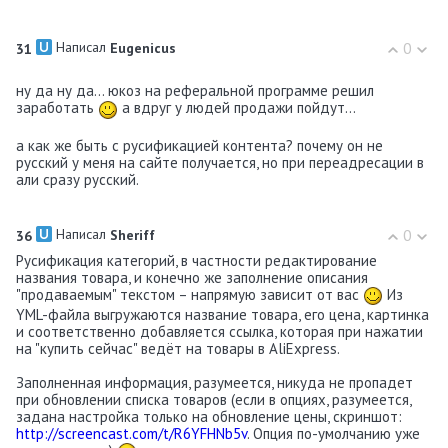
Написал
0
31
Eugenicus
ну да ну да... юкоз на реферальной программе решил
заработать
а вдруг у людей продажи пойдут...
а как же быть с русификацией контента? почему он не
русский у меня на сайте получается, но при переадресации в
али сразу русский.
Написал
0
36
Shеriff
Русификация категорий, в частности редактирование
названия товара, и конечно же заполнение описания
"продаваемым" текстом – напрямую зависит от вас
Из
YML-файла выгружаются название товара, его цена, картинка
и соответственно добавляется ссылка, которая при нажатии
на "купить сейчас" ведёт на товары в AliExpress.
Заполненная информация, разумеется, никуда не пропадет
при обновлении списка товаров (если в опциях, разумеется,
задана настройка только на обновление цены, скриншот:
http://screencast.com/t/R6YFHNb5v
. Опция по-умолчанию уже