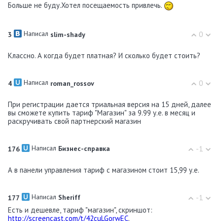
Больше не буду.Хотел посещаемость привлечь.
Написал
0
3
slim-shady
Классно. А когда будет платная? И сколько будет стоить?
Написал
0
4
roman_rossov
При регистрации дается триальная версия на 15 дней, далее
вы сможете купить тариф "Магазин" за 9.99 у.е. в месяц и
раскручивать свой партнерский магазин
Написал
-1
176
Бизнес-справка
А в панели управления тариф с магазином стоит 15,99 у.е.
Написал
-1
177
Shеriff
Есть и дешевле, тариф "магазин", скриншот:
http://screencast.com/t/42cuLGorwEC
.