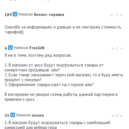
Написал
-1
189
Бизнес-справка
Спасибо за информацию, я дальше и не смотрела стоимость
тарифов))
Написал
1
6
FreeGiN
Я не в теме, поэтому ряд вопросов:
1. В магазин от укоз будут подгружаться товары от
конкретных продавцов али?
2. Если товар заказывают через мой магазин, то я буду иметь
процент с покупки?
3. Оформеление товара идет на стороне али?
В материале не увидел схемы работы данной партнерки в
привязке к укоз...
Написал
0
55
moose
1. В магазин будут подгружаться товары с наибольшей
комиссией для вебмастера