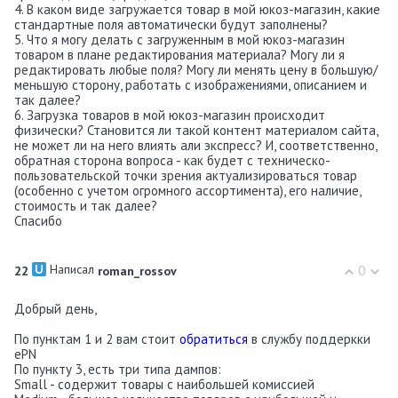
4. В каком виде загружается товар в мой юкоз-магазин, какие
стандартные поля автоматически будут заполнены?
5. Что я могу делать с загруженным в мой юкоз-магазин
товаром в плане редактирования материала? Могу ли я
редактировать любые поля? Могу ли менять цену в большую/
меньшую сторону, работать с изображениями, описанием и
так далее?
6. Загрузка товаров в мой юкоз-магазин происходит
физически? Становится ли такой контент материалом сайта,
не может ли на него влиять али экспресс? И, соответственно,
обратная сторона вопроса - как будет с техническо-
пользовательской точки зрения актуализироваться товар
(особенно с учетом огромного ассортимента), его наличие,
стоимость и так далее?
Спасибо
Написал
0
22
roman_rossov
Добрый день,
По пунктам 1 и 2 вам стоит
обратиться
в службу поддеркки
ePN
По пункту 3, есть три типа дампов:
Small - содержит товары с наибольшей комиссией