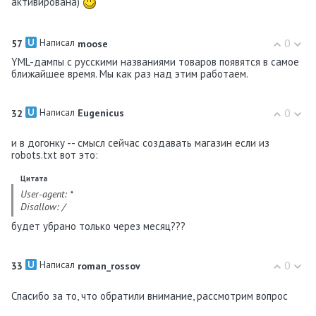
активирована)
Написал
0
57
moose
YML-дампы с русскими названиями товаров появятся в самое
ближайшее время. Мы как раз над этим работаем.
Написал
0
32
Eugenicus
и в догонку -- смысл сейчас создавать магазин если из
robots.txt вот это:
Цитата
User-agent: *
Disallow: /
будет убрано только через месяц???
Написал
0
33
roman_rossov
Спасибо за то, что обратили внимание, рассмотрим вопрос