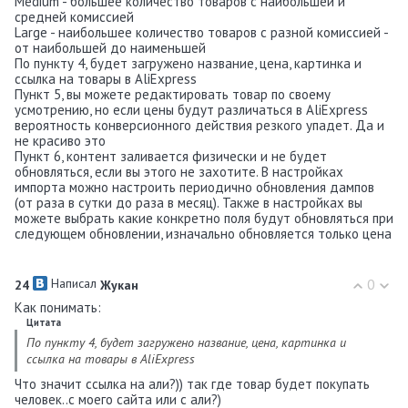
Medium - большее количество товаров с наибольшей и
средней комиссией
Large - наибольшее количество товаров с разной комиссией -
от наибольшей до наименьшей
По пункту 4, будет загружено название, цена, картинка и
ссылка на товары в AliExpress
Пункт 5, вы можете редактировать товар по своему
усмотрению, но если цены будут различаться в AliExpress
вероятность конверсионного действия резкого упадет. Да и
не красиво это
Пункт 6, контент заливается физически и не будет
обновляться, если вы этого не захотите. В настройках
импорта можно настроить периодично обновления дампов
(от раза в сутки до раза в месяц). Также в настройках вы
можете выбрать какие конкретно поля будут обновляться при
следующем обновлении, изначально обновляется только цена
Написал
0
24
Жукан
Как понимать:
Цитата
По пункту 4, будет загружено название, цена, картинка и
ссылка на товары в AliExpress
Что значит ссылка на али?)) так где товар будет покупать
человек..с моего сайта или с али?)