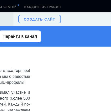
Ы СТАТЕЙ
ВХОД/РЕГИСТРАЦИЯ
СОЗДАТЬ САЙТ
Перейти в канал
ге всё горячее!
а мы с радостью
uID-профиль!
нимал участие и
ного (более 500
лей. Каждый по-
 мы награждаем