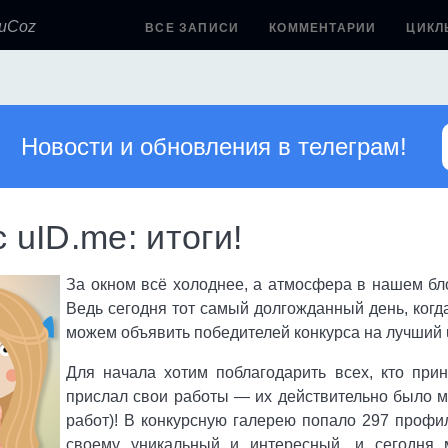
 uCoz
ВСЕ ЗАПИСИ
КОММЕНТАРИИ
ЦИКЛ
Новости и обновления в телеграм!
 uID.me: итоги!
За окном всё холоднее, а атмосфера в нашем бло
Ведь сегодня тот самый долгожданный день, когд
можем объявить победителей конкурса на лучший 
Для начала хотим поблагодарить всех, кто при
прислал свои работы — их действительно было м
работ)! В конкурсную галерею попало 297 профи
своему уникальный и интересный, и сегодня