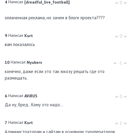
Написал
4
[dreadful_live_football]
0
оплаченная реклама, но зачем в блоге проекта????
Написал
9
Kurt
0
вам показалось
Написал
10
Nyukers
-1
конечно, даже если это так юкозу решать где это
размещать.
Написал
6
AViRUS
0
Да ну, бред.. Кому это надо...
Написал
7
Kurt
1
Администраторам и сайтам в основном туроператоров,